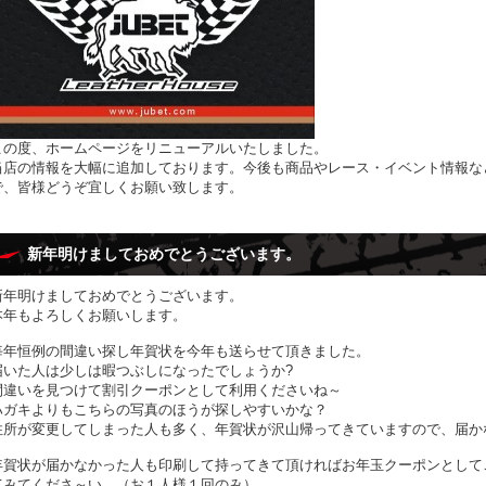
この度、ホームページをリニューアルいたしました。
当店の情報を大幅に追加しております。今後も商品やレース・イベント情報な
で、皆様どうぞ宜しくお願い致します。
新年明けましておめでとうございます。
新年明けましておめでとうございます。
本年もよろしくお願いします。
毎年恒例の間違い探し年賀状を今年も送らせて頂きました。
届いた人は少しは暇つぶしになったでしょうか?
間違いを見つけて割引クーポンとして利用くださいね～
ハガキよりもこちらの写真のほうが探しやすいかな？
住所が変更してしまった人も多く、年賀状が沢山帰ってきていますので、届かなか
年賀状が届かなかった人も印刷して持ってきて頂ければお年玉クーポンとして
てみてくださ～い。（お１人様１回のみ）