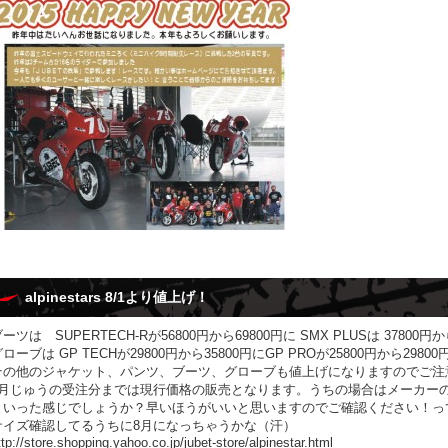
alpinestars 8/1より値上げ！
ーツは SUPERTECH-Rが56800円から69800円に SMX PLUSは 37800円
ローブは GP TECHが29800円から35800円にGP PROが25800円から2980
その他のジャケット、パンツ、ブーツ、グローブも値上げになりますのでご注
7月じゅうの受注分までは現行価格の販売となります。うちの場合はメーカー
といった感じでしょうか？早いほうがいいと思いますのでご確認ください！っ
サイズ確認してるうちに8月になっちゃうかな（汗）
ttp://store.shopping.yahoo.co.jp/jubet-store/alpinestar.html