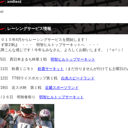
xmltest
est
レーシングサービス情報
２０１５年4月からレーシングサービスを開始します！
まず第1弾は ・・・ 明智ヒルトップサーキットへ ・・・
以降こんな感じです！今年もみなさん、よろしくお願いします。（＾o＾）/
4/5日 西日本まるち杯第１戦
明智ヒルトップサーキット
4/11日 鈴鹿ミニモト
鈴鹿サーキット
（まだ分りませんが行けても土曜日の
4/12日 TT93ライスポカップ第１戦
白糸スピードランド
4/19日 近スポ杯 第１戦
近畿スポーツランド
４/２６日 明智春祭り
明智ヒルトップサーキット