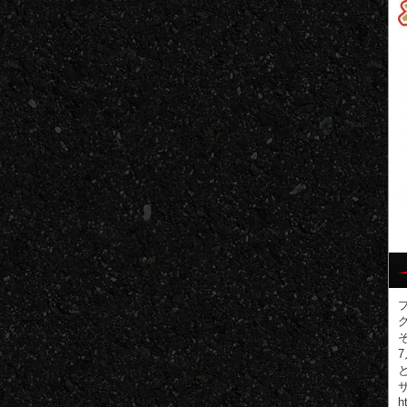
ブ
グ
h