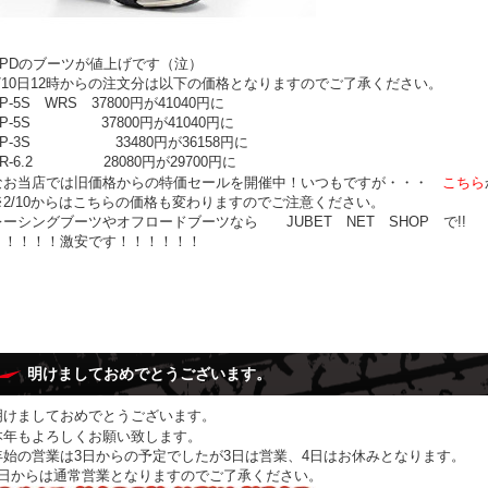
XPDのブーツが値上げです（泣）
2/10日12時からの注文分は以下の価格となりますのでご了承ください。
P-5S WRS 37800円が41040円に
XP-5S 37800円が41040円に
XP-3S 33480円が36158円に
VR-6.2 28080円が29700円に
なお当店では旧価格からの特価セールを開催中！
いつもですが・・・
こちら
2/10からは
こちら
の価格も変わりますのでご注意ください。
レーシングブーツやオフロードブーツなら
JUBET NET SHOP
で!!
！！！！！激安です！！！！！！
明けましておめでとうございます。
明けましておめでとうございます。
本年もよろしくお願い致します。
年始の営業は3日からの予定でしたが3日は営業、4日はお休みとなります。
5日からは通常営業となりますのでご了承ください。