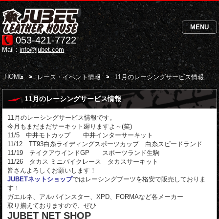
MENU
053-421-7722
Mail :
info@jubet.com
HOME
>
>
レース・イベント情報
11月のレーシングサービス情報
11月のレーシングサービス情報
11月のレーシングサービス情報です。
今月もまだまだサーキット廻りますよ～(笑)
11/5 中井モトカップ
中井インターサーキット
11/12 TT93白糸ライディングスポーツカップ
白糸スピードランド
11/19
テイクアウインドGP
スポーツランド生駒
11/26 タカス ミニバイクレース
タカスサーキット
皆さんよろしくお願いします！
JUBETネットショップ
ではレーシングブーツを格安で販売しておりま
す！
ガエルネ、アルパインスター、XPD
、FORMAなど各メーカー
取り揃えておりますので、ぜひ
JUBET NET SHOP